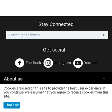
Stay Connected
Get social
Facebook
Instagram
Youtube
About us
Cookies are used on this site to provide the best user experience. If
you continue, we assume that you agree to receive cookies from this
GoldTouchWeb
© 2026 GOLD TOUCH GROUP ΕΕ. Powered by
site.
That's ok