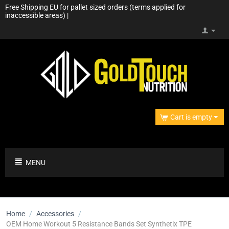
Free Shipping EU for pallet sized orders (terms applied for
inaccessible areas) |
Cart is empty
MENU
Home
/
Accessories
/
OEM Home Workout 5 Resistance Bands Set Synthetix TPE